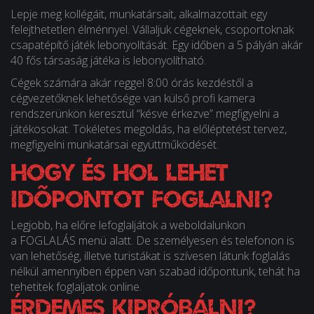
Lepje meg kollégáit, munkatársait, alkalmazottait egy
felejthetetlen élménnyel. Vállaljuk cégeknek, csoportoknak
csapatépítő játék lebonyolítását. Egy időben a 5 pályán akár
40 fős társaság játéka is lebonyolítható.
Cégek számára akár reggel 8:00 órás kezdéstől a
cégvezetőknek lehetősége van külső profi kamera
rendszerünkön keresztül “késve érkezve” megfigyelni a
játékosokat. Tökéletes megoldás, ha előléptetést tervez,
megfigyelni munkatársai együttműködését.
Hogy és hol lehet
idõpontot foglalni?
Legjobb, ha előre lefoglaljátok a weboldalunkon
a FOGLALÁS menü alatt. De személyesen és telefonon is
van lehetőség, illetve turistákat is szívesen látunk foglalás
nélkül amennyiben éppen van szabad időpontunk, tehát ha
tehetitek foglaljatok online.
Érdemes kipróbálni?