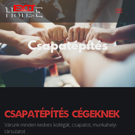
Toggle
Csapatépítés
Csapatépítés cégeknek
Várunk minden kedves kollégát, csapatot, munkahelyi
társulatot…