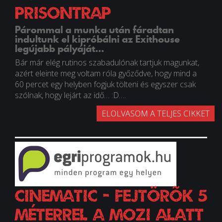
PrisonTrap
Párommal a munka után fáradtan
indultunk el kipróbálni az Exithouse
legújabb pályáját...
Bár már elég rutinos szabadulónak tartjuk magunkat,
azért eleinte meg voltam róla győződve, hogy mind a
60 percet egy helyben fogjuk tölteni és egyszer csak
szólnak, hogy lejárt az idő… :D….
ELOLVASOM A TELJES CIKKET
CinematiC - fejtörõk 5
méterrel a mozi alatt