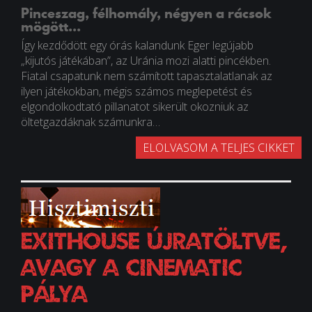
Pinceszag, félhomály, négyen a rácsok
mögött...
Így kezdődött egy órás kalandunk Eger legújabb
„kijutós játékában”, az Uránia mozi alatti pincékben.
Fiatal csapatunk nem számított tapasztalatlanak az
ilyen játékokban, mégis számos meglepetést és
elgondolkodtató pillanatot sikerült okozniuk az
öltetgazdáknak számunkra…
ELOLVASOM A TELJES CIKKET
Exithouse Újratöltve,
avagy a CinematiC
pálya