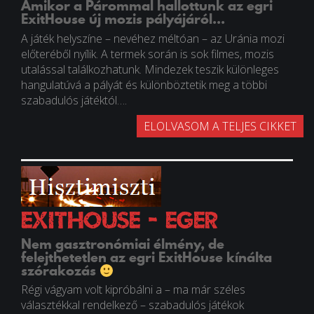
Amikor a Párommal hallottunk az egri
ExitHouse új mozis pályájáról...
A játék helyszíne – nevéhez méltóan – az Uránia mozi
előteréből nyílik. A termek során is sok filmes, mozis
utalással találkozhatunk. Mindezek teszik különleges
hangulatúvá a pályát és különböztetik meg a többi
szabadulós játéktól….
ELOLVASOM A TELJES CIKKET
ExitHouse - Eger
Nem gasztronómiai élmény, de
felejthetetlen az egri ExitHouse kínálta
szórakozás
Régi vágyam volt kipróbálni a – ma már széles
választékkal rendelkező – szabadulós játékok