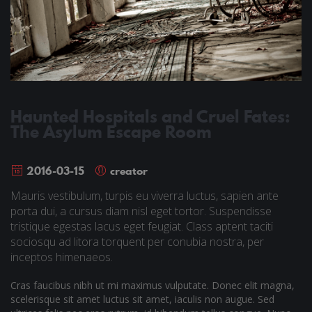
Haunted Hospitals and Cruel Fates:
The Asylum Escape Room
2016-03-15
creator
Mauris vestibulum, turpis eu viverra luctus, sapien ante
porta dui, a cursus diam nisl eget tortor. Suspendisse
tristique egestas lacus eget feugiat. Class aptent taciti
sociosqu ad litora torquent per conubia nostra, per
inceptos himenaeos.
Cras faucibus nibh ut mi maximus vulputate. Donec elit magna,
scelerisque sit amet luctus sit amet, iaculis non augue. Sed