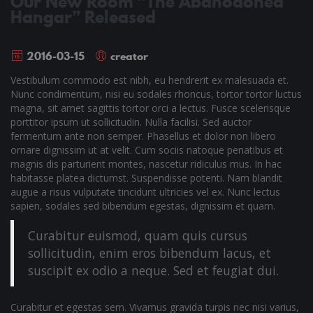
Our New Room “The Abanodoned
Hangar” Released
2016-03-15
creator
Vestibulum commodo est nibh, eu hendrerit ex malesuada et.
Nunc condimentum, nisi eu sodales rhoncus, tortor tortor luctus
magna, sit amet sagittis tortor orci a lectus. Fusce scelerisque
porttitor ipsum ut sollicitudin. Nulla facilisi. Sed auctor
fermentum ante non semper. Phasellus et dolor non libero
ornare dignissim ut at velit. Cum sociis natoque penatibus et
magnis dis parturient montes, nascetur ridiculus mus. In hac
habitasse platea dictumst. Suspendisse potenti. Nam blandit
augue a risus vulputate tincidunt ultricies vel ex. Nunc lectus
sapien, sodales sed bibendum egestas, dignissim et quam.
Curabitur euismod, quam quis cursus
sollicitudin, enim eros bibendum lacus, et
suscipit ex odio a neque. Sed et feugiat dui.
Curabitur et egestas sem. Vivamus gravida turpis nec nisi varius,