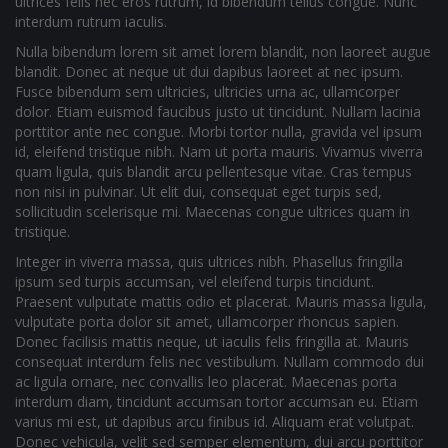
ultrices felis nec eros rutrum, id bibendum tellus congue. Nunc
interdum rutrum iaculis.
Nulla bibendum lorem sit amet lorem blandit, non laoreet augue
blandit. Donec at neque ut dui dapibus laoreet at nec ipsum.
Fusce bibendum sem ultricies, ultricies urna ac, ullamcorper
dolor. Etiam euismod faucibus justo ut tincidunt. Nullam lacinia
porttitor ante nec congue. Morbi tortor nulla, gravida vel ipsum
id, eleifend tristique nibh. Nam ut porta mauris. Vivamus viverra
quam ligula, quis blandit arcu pellentesque vitae. Cras tempus
non nisi in pulvinar. Ut elit dui, consequat eget turpis sed,
sollicitudin scelerisque mi. Maecenas congue ultrices quam in
tristique.
Integer in viverra massa, quis ultrices nibh. Phasellus fringilla
ipsum sed turpis accumsan, vel eleifend turpis tincidunt.
Praesent vulputate mattis odio et placerat. Mauris massa ligula,
vulputate porta dolor sit amet, ullamcorper rhoncus sapien.
Donec facilisis mattis neque, ut iaculis felis fringilla at. Mauris
consequat interdum felis nec vestibulum. Nullam commodo dui
ac ligula ornare, nec convallis leo placerat. Maecenas porta
interdum diam, tincidunt accumsan tortor accumsan eu. Etiam
varius mi est, ut dapibus arcu finibus id. Aliquam erat volutpat.
Donec vehicula, velit sed semper elementum, dui arcu porttitor