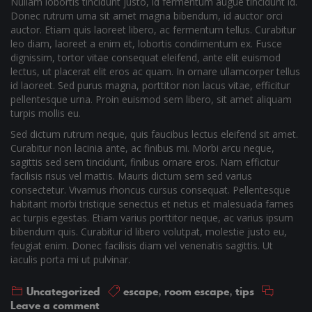
Nullam lobortis tincidunt justo, id fermentum augue tincidunt id.
Donec rutrum urna sit amet magna bibendum, id auctor orci
auctor. Etiam quis laoreet libero, ac fermentum tellus. Curabitur
leo diam, laoreet a enim et, lobortis condimentum ex. Fusce
dignissim, tortor vitae consequat eleifend, ante elit euismod
lectus, ut placerat elit eros ac quam. In ornare ullamcorper tellus
id laoreet. Sed purus magna, porttitor non lacus vitae, efficitur
pellentesque urna. Proin euismod sem libero, sit amet aliquam
turpis mollis eu.
Sed dictum rutrum neque, quis faucibus lectus eleifend sit amet.
Curabitur non lacinia ante, ac finibus mi. Morbi arcu neque,
sagittis sed sem tincidunt, finibus ornare eros. Nam efficitur
facilisis risus vel mattis. Mauris dictum sem sed varius
consectetur. Vivamus rhoncus cursus consequat. Pellentesque
habitant morbi tristique senectus et netus et malesuada fames
ac turpis egestas. Etiam varius porttitor neque, ac varius ipsum
bibendum quis. Curabitur id libero volutpat, molestie justo eu,
feugiat enim. Donec facilisis diam vel venenatis sagittis. Ut
iaculis porta mi ut pulvinar.
Uncategorized
escape
,
room escape
,
tips
Leave a comment