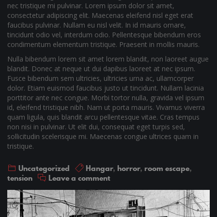
nec tristique mi pulvinar. Lorem ipsum dolor sit amet,
consectetur adipiscing elit. Maecenas eleifend nisl eget erat
faucibus pulvinar. Nullam eu nisl velit. In id mauris ornare,
tincidunt odio vel, interdum odio. Pellentesque bibendum eros
condimentum elementum tristique. Praesent in mollis mauris.
Nulla bibendum lorem sit amet lorem blandit, non laoreet augue
blandit. Donec at neque ut dui dapibus laoreet at nec ipsum.
Fusce bibendum sem ultricies, ultricies urna ac, ullamcorper
dolor. Etiam euismod faucibus justo ut tincidunt. Nullam lacinia
porttitor ante nec congue. Morbi tortor nulla, gravida vel ipsum
id, eleifend tristique nibh. Nam ut porta mauris. Vivamus viverra
quam ligula, quis blandit arcu pellentesque vitae. Cras tempus
non nisi in pulvinar. Ut elit dui, consequat eget turpis sed,
sollicitudin scelerisque mi. Maecenas congue ultrices quam in
tristique.
Uncategorized
Hangar
,
horror
,
room escape
,
tension
Leave a comment