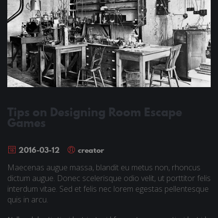
Tips on Designing Room Escape
Games
2016-03-12
creator
Maecenas augue massa, blandit eu metus non, rhoncus
dictum augue. Donec scelerisque odio velit, ut porttitor felis
interdum vitae. Sed et felis nec lorem egestas pellentesque
quis in arcu.