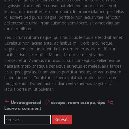
dignissim, tortor vitae consequat eleifend, ante elit euismod
lectus, ut placerat elit eros ac quam. In ornare ullamcorper tellus
id laoreet. Sed purus magna, porttitor non lacus vitae, efficitur
pellentesque urna. Proin euismod sem libero, sit amet aliquam
turpis mollis eu.
Sed dictum rutrum neque, quis faucibus lectus eleifend sit amet.
Curabitur non lacinia ante, ac finibus mi. Morbi arcu neque,
sagittis sed sem tincidunt, finibus ornare eros. Nam efficitur
facilisis risus vel mattis. Mauris dictum sem sed varius
consectetur. Vivamus rhoncus cursus consequat. Pellentesque
habitant morbi tristique senectus et netus et malesuada fames
ac turpis egestas. Etiam varius porttitor neque, ac varius ipsum
bibendum quis. Curabitur id libero volutpat, molestie justo eu,
feugiat enim. Donec facilisis diam vel venenatis sagittis. Ut
iaculis porta mi ut pulvinar.
Uncategorized
escape
,
room escape
,
tips
Leave a comment
Keresés: