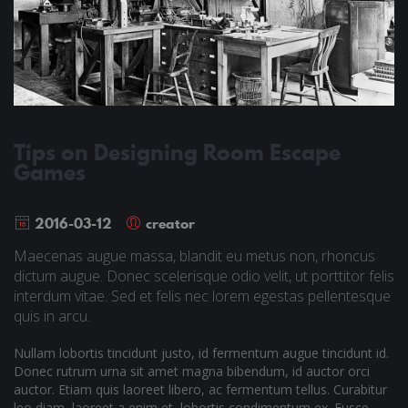
Tips on Designing Room Escape
Games
2016-03-12
creator
Maecenas augue massa, blandit eu metus non, rhoncus
dictum augue. Donec scelerisque odio velit, ut porttitor felis
interdum vitae. Sed et felis nec lorem egestas pellentesque
quis in arcu.
Nullam lobortis tincidunt justo, id fermentum augue tincidunt id.
Donec rutrum urna sit amet magna bibendum, id auctor orci
auctor. Etiam quis laoreet libero, ac fermentum tellus. Curabitur
leo diam, laoreet a enim et, lobortis condimentum ex. Fusce